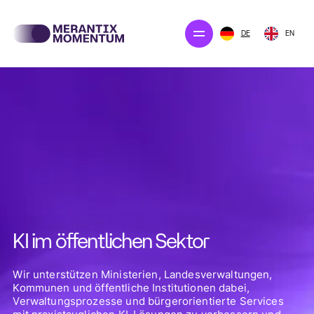
DE
EN
Unsere Projekte
Unser Angebot
Unternehmen
Newsroom
KI im öffentlichen Sektor
KONTAKT AUFNEHMEN
Wir unterstützen Ministerien, Landesverwaltungen,
Kommunen und öffentliche Institutionen dabei,
Verwaltungsprozesse und bürgerorientierte Services