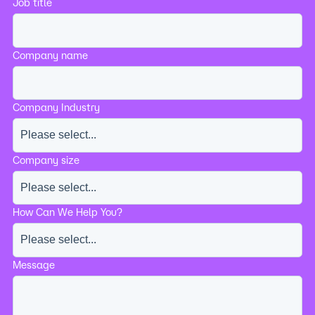
Job title
Company name
Company Industry
Company size
How Can We Help You?
Message