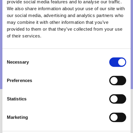
Entscheidungsunterstützung
provide social media features and to analyse our traffic.
We also share information about your use of our site with
Intelligente Lösung zur effizienten Anfrageabwicklung
our social media, advertising and analytics partners who
im Asylprozess: Verkürzt die Suchzeit, liefert
Entscheidungsempfehlungen, spart Ressourcen und
may combine it with other information that you’ve
unterstützt bei komplexen Anforderungen.
provided to them or that they’ve collected from your use
of their services.
BERATUNGSTERMIN VEREINBAREN
Consent
Necessary
Selection
Preferences
Statistics
Marketing
UNSERE PROJEKTE