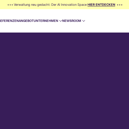
+++
+++
Verwaltung neu gedacht: Der AI Innovation Space
HIER ENTDECKEN
REFERENZEN
ANGEBOT
UNTERNEHMEN
NEWSROOM