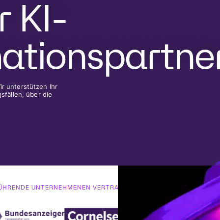
r KI-
ationspartne
ir unterstützen Ihr
fällen, über die
ÜHRENDE UNTERNEHMENEN VERTRAUEN AUF MERANTIX MOMENT