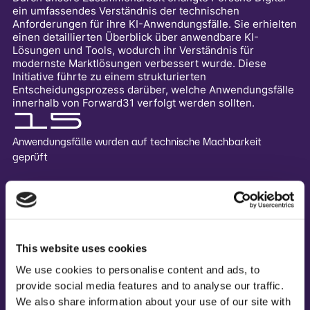
ein umfassendes Verständnis der technischen
Anforderungen für ihre KI-Anwendungsfälle. Sie erhielten
einen detaillierten Überblick über anwendbare KI-
Lösungen und Tools, wodurch ihr Verständnis für
modernste Marktlösungen verbessert wurde. Diese
Initiative führte zu einem strukturierten
Entscheidungsprozess darüber, welche Anwendungsfälle
innerhalb von Forward31 verfolgt werden sollten.
15
Anwendungsfälle wurden auf technische Machbarkeit
geprüft
6
Anwendungsfälle, die im Rahmen eines Deep Dive für die
Planung der Roadmap und die Risikoanalyse bewertet
This website uses cookies
wurden, sowie Kauf- und Kaufempfehlungen
We use cookies to personalise content and ads, to
provide social media features and to analyse our traffic.
We also share information about your use of our site with