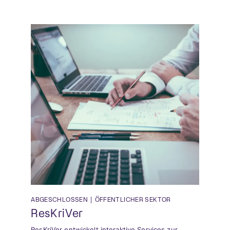
ABGESCHLOSSEN
|
ÖFFENTLICHER SEKTOR
ResKriVer
ResKriVer entwickelt interaktive Services zur